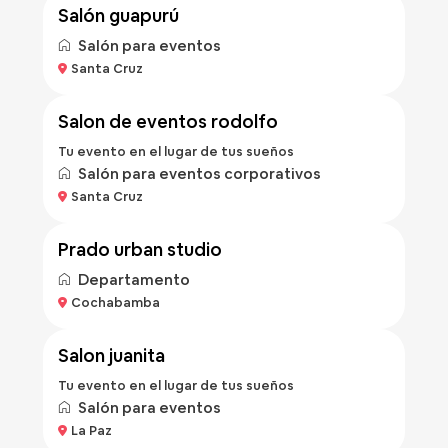
salón guapurú
Salón para eventos
Bs 500
Santa Cruz
/hora
salon de eventos rodolfo
Tu evento en el lugar de tus sueños
Salón para eventos corporativos
Bs 257
Santa Cruz
/noche
prado urban studio
Departamento
Bs 50
Cochabamba
/hora
salon juanita
Tu evento en el lugar de tus sueños
Salón para eventos
Bs 500
La Paz
/hora