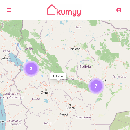
Cargando mapas
3
Bs 257
7