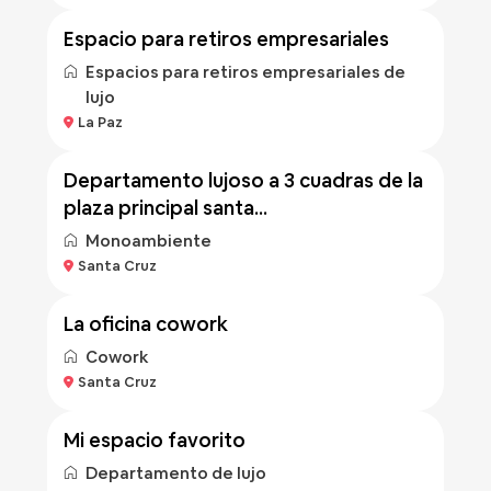
espacio para retiros empresariales
Espacios para retiros empresariales de
lujo
Bs 500
La Paz
/noche
departamento lujoso a 3 cuadras de la
plaza principal santa...
Monoambiente
Santa Cruz
la oficina cowork
Cowork
Bs 400
Santa Cruz
/noche
mi espacio favorito
Departamento de lujo