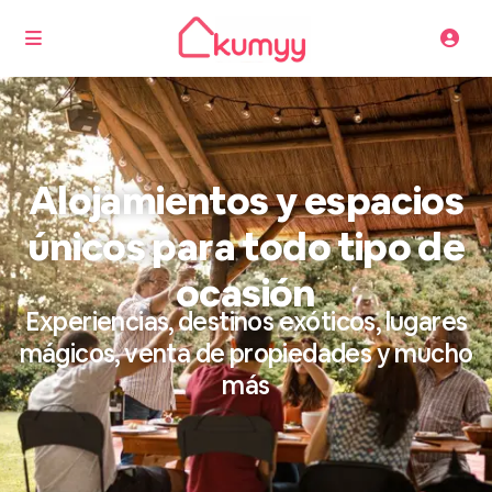
Alojamientos y espacios
únicos para todo tipo de
ocasión
Experiencias, destinos exóticos, lugares
mágicos, venta de propiedades y mucho
más