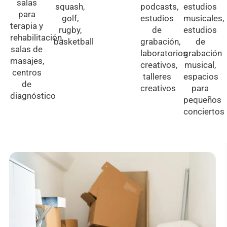
salas
squash,
podcasts,
estudios
para
golf,
estudios
musicales,
terapia y
rugby,
de
estudios
rehabilitación,
basketball
grabación,
de
salas de
laboratorios
grabación
masajes,
creativos,
musical,
centros
talleres
espacios
de
creativos
para
diagnóstico
pequeños
conciertos