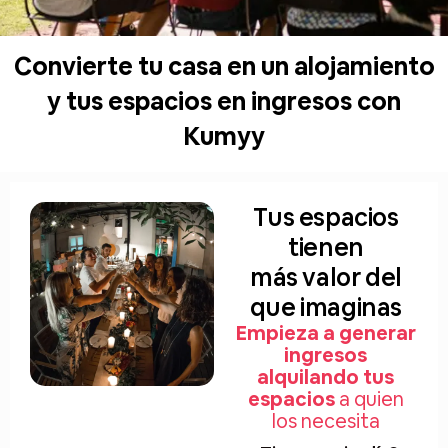
Convierte tu casa en un alojamiento
y tus espacios en ingresos con
Kumyy
Tus espacios
tienen
más valor del
que imaginas
Empieza a generar
ingresos
alquilando tus
espacios
a quien
los necesita