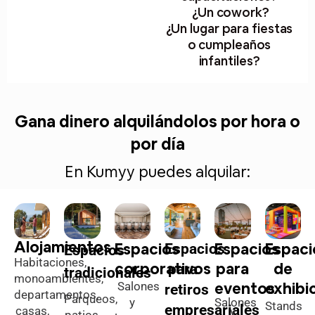
¿Un cowork?
¿Un lugar para fiestas
o cumpleaños
infantiles?
Gana dinero alquilándolos por hora o
por día
En Kumyy puedes alquilar:
Alojamientos
Espacios
Espacios
Espaci
Espacios
Espacios
Habitaciones,
corporativos
para
de
para
tradicionales
monoambientes,
eventos
exhibi
Salones
retiros
departamentos,
Parqueos,
y
Salones
Stands
empresariales
casas,
y