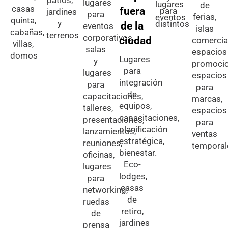
patios,
lugares
lugares
de
casas
fuera
para
jardines
para
ferias,
eventos
quinta,
y
distintos
de la
eventos
islas
cabañas,
terrenos
corporativos,
ciudad
comercia
villas,
salas
espacios
domos
Lugares
y
promocio
para
lugares
espacios
integración
para
para
de
capacitaciones,
marcas,
equipos,
talleres,
espacios
capacitaciones,
presentaciones,
para
planificación
lanzamientos,
ventas
estratégica,
reuniones,
temporal
bienestar.
oficinas,
Eco-
lugares
lodges,
para
casas
networking,
de
ruedas
retiro,
de
jardines
prensa