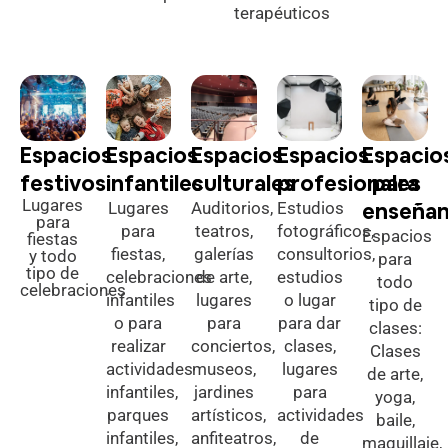
terapéuticos
Espacios
Espacios
Espacios
Espacios
Espacio
festivos
infantiles
culturales
profesionales
para
Lugares
enseña
Lugares
Auditorios,
Estudios
para
para
teatros,
fotográficos,
Espacios
fiestas
fiestas,
galerías
consultorios,
y todo
para
tipo de
celebraciones
de arte,
estudios
todo
celebraciones
infantiles
lugares
o lugar
tipo de
o para
para
para dar
clases:
realizar
conciertos,
clases,
Clases
actividades
museos,
lugares
de arte,
infantiles,
jardines
para
yoga,
parques
artísticos,
actividades
baile,
infantiles,
anfiteatros,
de
maquillaje,