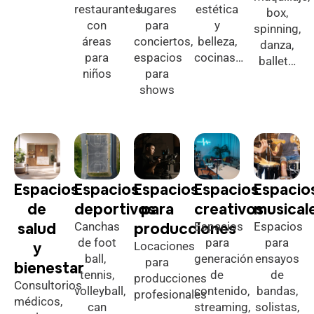
restaurantes
lugares
estética
box,
con
para
y
spinning,
áreas
conciertos,
belleza,
danza,
para
espacios
cocinas…
ballet…
niños
para
shows
Espacios
Espacios
Espacios
Espacios
Espacio
de
deportivos
para
creativos
musical
salud
producciones
Canchas
Espacios
Espacios
de foot
para
para
y
Locaciones
ball,
generación
ensayos
para
bienestar
tennis,
de
de
producciones
Consultorios
volleyball,
contenido,
bandas,
profesionales
médicos,
can
streaming,
solistas,