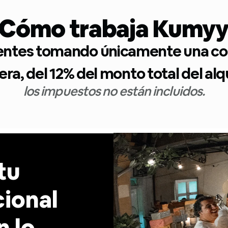
Cómo trabaja Kumy
ientes tomando únicamente una com
ra, del 12% del monto total del alqu
los impuestos no están incluidos.
tu
cional
n lo