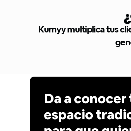
¿
Kumyy multiplica tus cl
gene
Da a conocer 
espacio tradi
para que quie