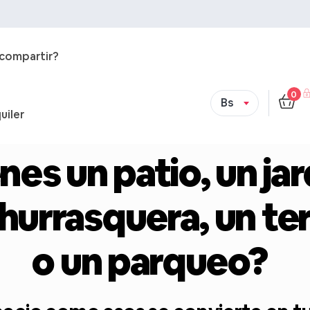
 compartir?
0
Bs
uiler
nes un patio, un jar
hurrasquera, un te
o un parqueo?