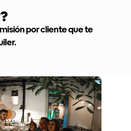
y?
isión por cliente que te
iler.