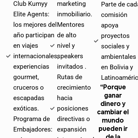
Club Kumyy
marketing
Parte de cad
Elite Agents:
inmobiliario.
comisión
los mejores del
Mentores
apoya
año participan
de alto
proyectos
en viajes
nivel y
sociales y
internacionales,
speakers
ambientales
experiencias
invitados .
en Bolivia y
gourmet,
Rutas de
Latinoaméric
“Porque
cruceros o
crecimiento
ganar
escapadas
hacia
dinero y
exóticas.
posiciones
cambiar el
Programa de
directivas o
mundo
pueden ir
Embajadores:
expansión
de la