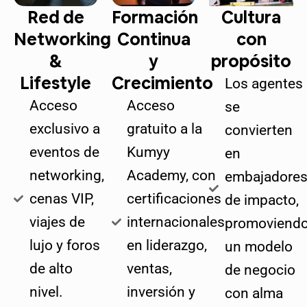
Red de
Formación
Cultura
Networking
Continua
con
&
y
propósito
Lifestyle
Crecimiento
Los agentes
Acceso
Acceso
se
exclusivo a
gratuito a la
convierten
eventos de
Kumyy
en
networking,
Academy, con
embajadore
cenas VIP,
certificaciones
de impacto,
viajes de
internacionales
promoviend
lujo y foros
en liderazgo,
un modelo
de alto
ventas,
de negocio
nivel.
inversión y
con alma