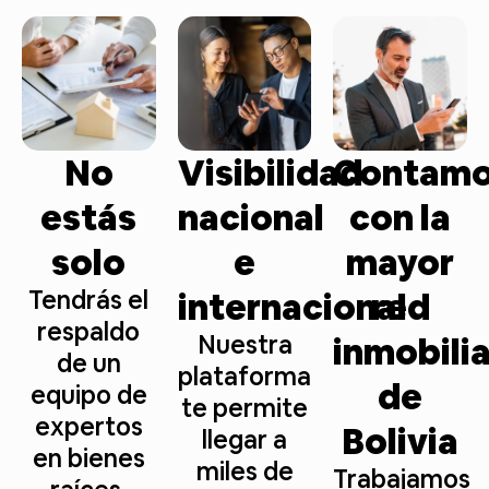
No
Visibilidad
Contam
estás
nacional
con la
solo
e
mayor
Tendrás el
internacional
red
respaldo
Nuestra
inmobilia
de un
plataforma
de
equipo de
te permite
expertos
Bolivia
llegar a
en bienes
miles de
Trabajamos