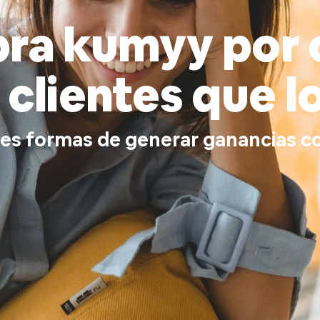
ra kumyy por 
clientes que l
es formas de generar ganancias con