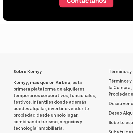
Contáctanos
Sobre Kumyy
Términos y
Términos y
Kumyy, más que un Airbnb
, es la
la Compra, 
primera plataforma de alquileres
Propiedade
temporarios corporativos, funcionales,
festivos, infantiles donde además
Deseo vend
puedes alquilar, invertir o vender tu
Deseo Alqu
propiedad desde un solo lugar,
combinando turismo, negocios y
Sube tu es
tecnología inmobiliaria.
Sube tu des