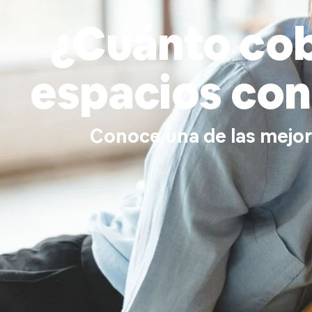
¿Cuánto cob
espacios con 
Conoce una de las mejor