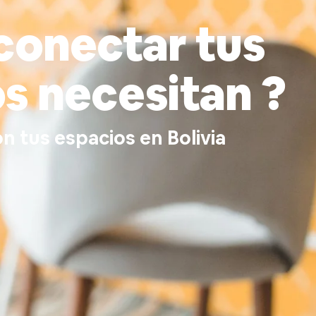
conectar tus
os necesitan ?
 tus espacios en Bolivia