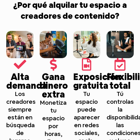
¿Por qué alquilar tu espacio a
creadores de contenido?
Alta
Gana
Exposición
Flexibi
demanda
dinero
gratuita
total
extra
Los
Tu
Tú
creadores
espacio
controlas
Monetiza
siempre
puede
la
tu
están en
aparecer
disponibilid
espacio
búsqueda
en redes
las
por
de
sociales,
condicione
horas,