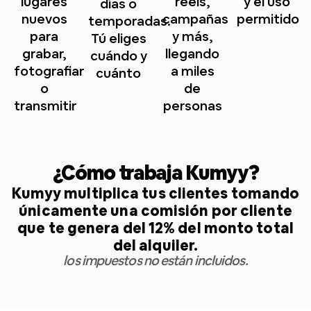
lugares
reels,
y el uso
días o
nuevos
campañas
permitido
temporadas.
para
y más,
Tú eliges
grabar,
llegando
cuándo y
fotografiar
a miles
cuánto
o
de
transmitir
personas
¿Cómo trabaja Kumyy?
Kumyy multiplica tus clientes tomando
únicamente una comisión por cliente
que te genera del 12% del monto total
del alquiler.
los impuestos no están incluidos.