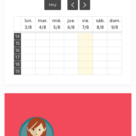
Hoy
lun.
mar.
mié.
jue.
vie.
sáb.
dom.
3/8
4/8
5/8
6/8
7/8
8/8
9/8
14
15
16
17
18
19