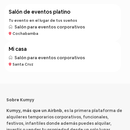
salón de eventos platino
Tu evento en el lugar de tus sueños
Salón para eventos corporativos
Bs 500
Cochabamba
/noche
mi casa
Salón para eventos corporativos
Santa Cruz
Sobre Kumyy
Kumyy, más que un Airbnb
, es la primera plataforma de
alquileres temporarios corporativos, funcionales,
festivos, infantiles donde además puedes alquilar,
invertir o vender tu propiedad desde un solo lugar,