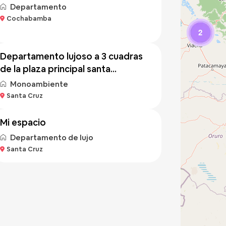
Departamento
Cochabamba
Bs 500
/noche
2
departamento lujoso a 3 cuadras
de la plaza principal santa...
Monoambiente
Bs 400
Santa Cruz
/noche
mi espacio
Departamento de lujo
Santa Cruz