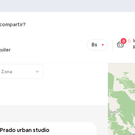
 compartir?
0
Bs
uiler
Zona
Bs 257
/noche
prado urban studio