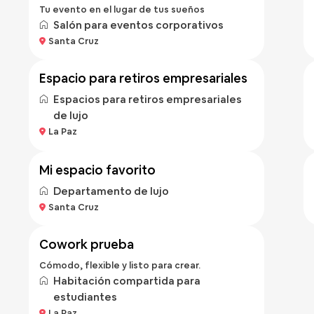
Tu evento en el lugar de tus sueños
Salón para eventos corporativos
Bs 500
Santa Cruz
/hora
espacio para retiros empresariales
Espacios para retiros empresariales
de lujo
Bs 400
La Paz
/noche
mi espacio favorito
Departamento de lujo
Bs 100
Santa Cruz
/hora
cowork prueba
Cómodo, flexible y listo para crear.
Habitación compartida para
estudiantes
La Paz