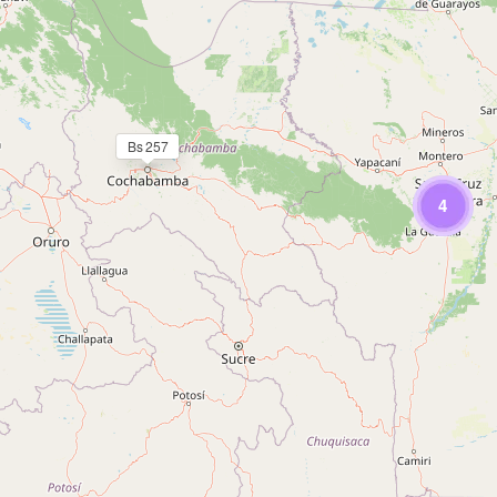
Bs 257
4