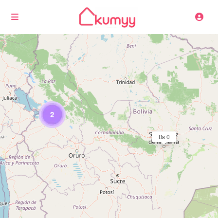
Cargando mapas
2
Bs 0