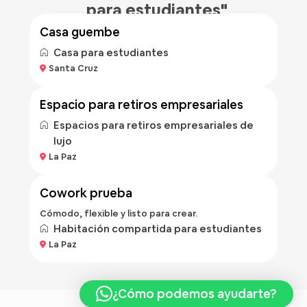
para estudiantes"
casa guembe
Casa para estudiantes
Bs 500
Santa Cruz
/hora
espacio para retiros empresariales
Espacios para retiros empresariales de
lujo
Bs 100
La Paz
/hora
cowork prueba
Cómodo, flexible y listo para crear.
Habitación compartida para estudiantes
La Paz
¿Cómo podemos ayudarte?