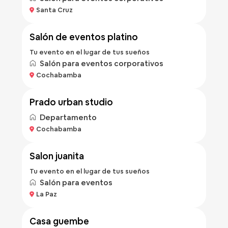
Bs 500
Santa Cruz
/hora
salón de eventos platino
Tu evento en el lugar de tus sueños
Salón para eventos corporativos
Bs 257
Cochabamba
/noche
prado urban studio
Departamento
Bs 50
Cochabamba
/hora
salon juanita
Tu evento en el lugar de tus sueños
Salón para eventos
La Paz
casa guembe