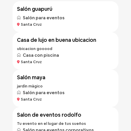
salón guapurú
Salón para eventos
Bs 700
Santa Cruz
/noche
casa de lujo en buena ubicacion
ubicacion gooood
Casa con piscina
Bs 500
Santa Cruz
/hora
salón maya
jardìn màgico
Salón para eventos
Bs 500
Santa Cruz
/hora
salon de eventos rodolfo
Tu evento en el lugar de tus sueños
Salón para eventos corporativos