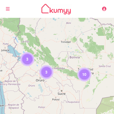
Cargando mapas
3
3
10