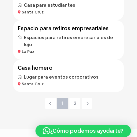
Casa para estudiantes
Bs 500
Santa Cruz
/hora
espacio para retiros empresariales
Espacios para retiros empresariales de
lujo
La Paz
casa homero
Lugar para eventos corporativos
Santa Cruz
1
2
¿Cómo podemos ayudarte?