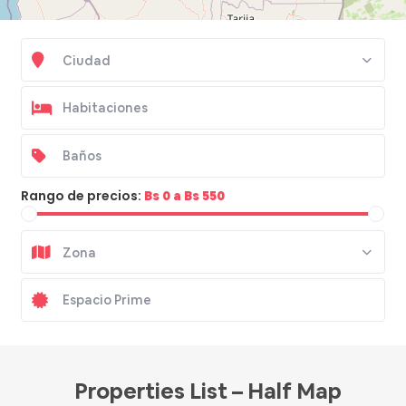
Ciudad
Rango de precios:
Bs 0 a Bs 550
Zona
Bs 500
Properties List – Half Map
/hora