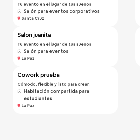
Tu evento en el lugar de tus sueños
Salón para eventos corporativos
Bs 50
Santa Cruz
/hora
salon juanita
Tu evento en el lugar de tus sueños
Salón para eventos
Bs 100
La Paz
/hora
cowork prueba
Cómodo, flexible y listo para crear.
Habitación compartida para
estudiantes
La Paz