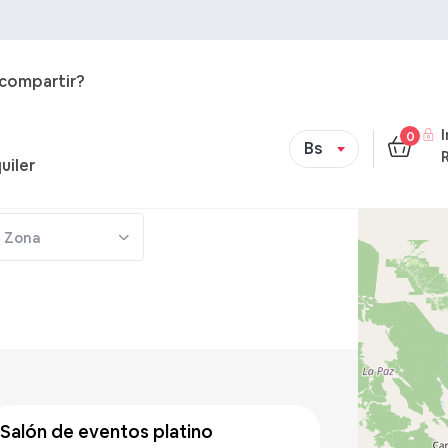
 compartir?
0
Bs
uiler
Zona
Bs 500
/hora
salón de eventos platino