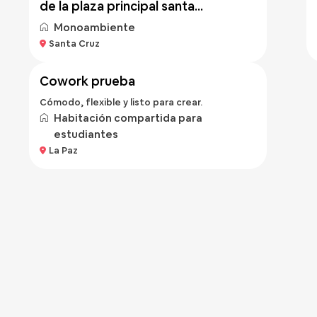
de la plaza principal santa...
Monoambiente
Bs 100
Santa Cruz
/hora
cowork prueba
Cómodo, flexible y listo para crear.
Habitación compartida para
estudiantes
La Paz