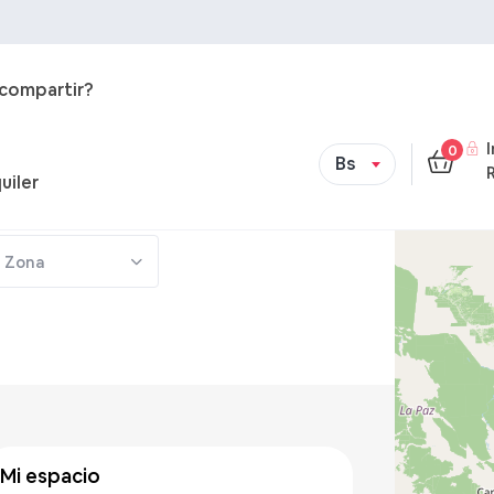
 compartir?
0
Bs
uiler
Zona
Bs 400
/noche
mi espacio