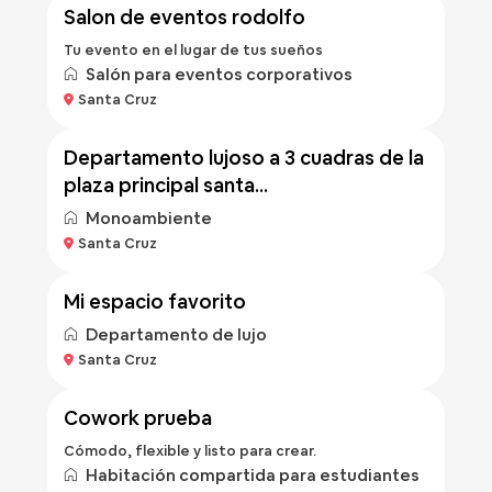
salon de eventos rodolfo
Tu evento en el lugar de tus sueños
Salón para eventos corporativos
Bs 500
Santa Cruz
/noche
departamento lujoso a 3 cuadras de la
plaza principal santa...
Monoambiente
Bs 400
Santa Cruz
/noche
mi espacio favorito
Departamento de lujo
Bs 100
Santa Cruz
/hora
cowork prueba
Cómodo, flexible y listo para crear.
Habitación compartida para estudiantes