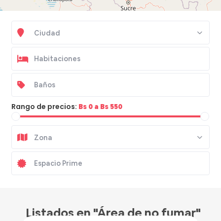
Ciudad
Rango de precios:
Bs 0 a Bs 550
Zona
Bs 500
/hora
Listados en "Área de no fumar"