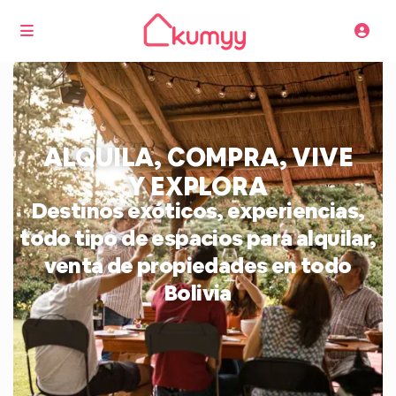
ALQUILA, COMPRA, VIVE
Y EXPLORA
Destinos exóticos, experiencias,
todo tipo de espacios para alquilar,
venta de propiedades en todo
Bolivia