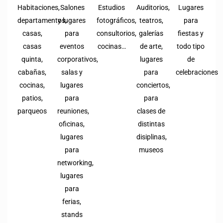
Habitaciones,
Salones
Estudios
Auditorios,
Lugares
departamentos,
y lugares
fotográficos,
teatros,
para
casas,
para
consultorios,
galerías
fiestas y
casas
eventos
cocinas…
de arte,
todo tipo
quinta,
corporativos,
lugares
de
cabañas,
salas y
para
celebraciones
cocinas,
lugares
conciertos,
patios,
para
para
parqueos
reuniones,
clases de
oficinas,
distintas
lugares
disiplinas,
para
museos
networking,
lugares
para
ferias,
stands