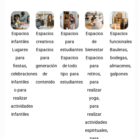
Espacios
Espacios
Espacios
Espacios
Espacios
infantiles
creativos
para
de
funcionales
Lugares
Espacios
estudiantes
bienestar
Bauleras,
para
para
Espacios
Espacios
bodegas,
fiestas,
generación
de todo
para
almacenes,
celebraciones
de
tipo para
retiros,
galpones
infantiles
contenido
estudiantes
para
o para
realizar
realizar
yoga,
actividades
para
infantiles
realizar
actividades
espirituales,
para