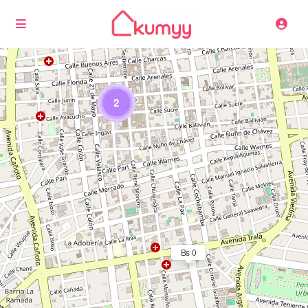
2
Cargando mapas
Bs 0