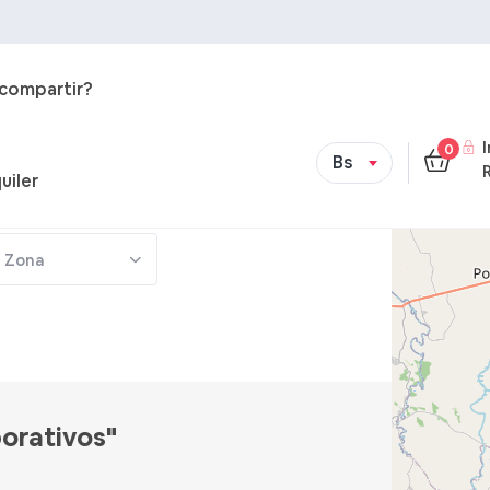
 compartir?
0
Bs
uiler
Zona
porativos"