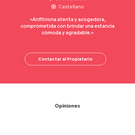
Castellano
«Anfitriona atenta y acogedora,
comprometida con brindar una estancia
cómoda y agradable.»
Contactar al Propietario
Opiniones