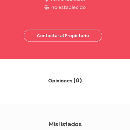
no establecido
Contactar al Propietario
(0)
Opiniones
Mis listados
Bs 50
/hora