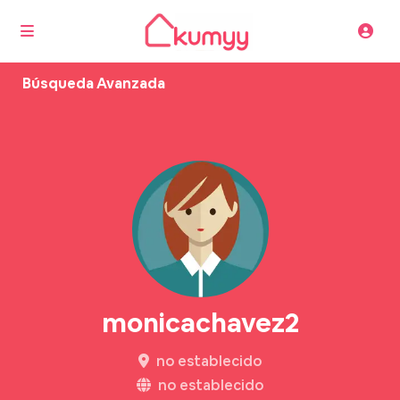
Búsqueda Avanzada
monicachavez2
no establecido
no establecido