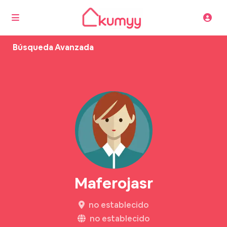
Búsqueda Avanzada
Maferojasr
no establecido
no establecido