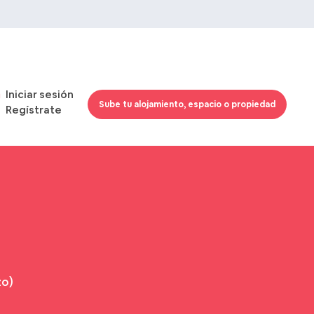
Iniciar sesión
Sube tu alojamiento, espacio o propiedad
Regístrate
zo)