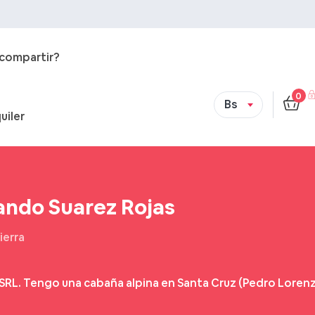
 compartir?
0
Bs
uiler
ando Suarez Rojas
ierra
s SRL. Tengo una cabaña alpina en Santa Cruz (Pedro Loren