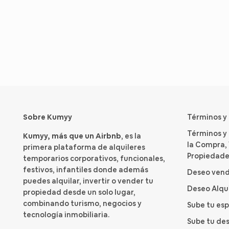
Sobre Kumyy
Términos y
Términos y
Kumyy, más que un Airbnb
, es la
la Compra, 
primera plataforma de alquileres
Propiedade
temporarios corporativos, funcionales,
festivos, infantiles donde además
Deseo vend
puedes alquilar, invertir o vender tu
Deseo Alqu
propiedad desde un solo lugar,
combinando turismo, negocios y
Sube tu es
tecnología inmobiliaria.
Sube tu des