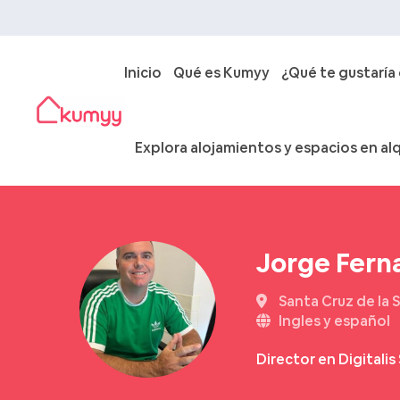
Inicio
Qué es Kumyy
¿Qué te gustaría
Explora alojamientos y espacios en alq
Jorge Fern
Santa Cruz de la S
Ingles y español
Director en Digitali