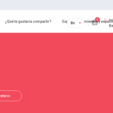
0
In
¿Qué te gustaría compartir?
Explora alojamientos y espacio
Bs
Re
ietario