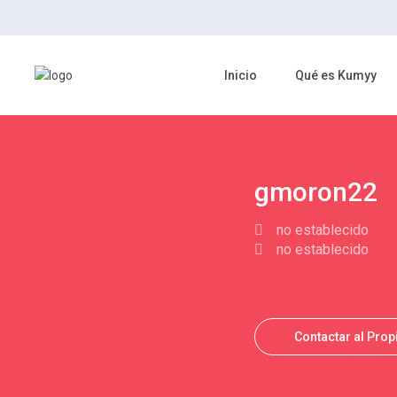
Inicio
Qué es Kumyy
gmoron22
no establecido
no establecido
Contactar al Prop