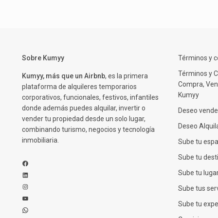
Sobre Kumyy
Términos y c
Términos y C
Kumyy, más que un Airbnb
, es la primera
Compra, Vent
plataforma de alquileres temporarios
Kumyy
corporativos, funcionales, festivos, infantiles
donde además puedes alquilar, invertir o
Deseo vende
vender tu propiedad desde un solo lugar,
Deseo Alquil
combinando turismo, negocios y tecnología
inmobiliaria.
Sube tu espa
Sube tu dest
Facebook
Sube tu luga
LinkedIn
Instagram
Sube tus serv
YouTube
Sube tu expe
WhatsApp