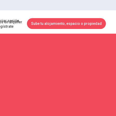
iciar sesión
s en alquiler
Sube tu alojamiento, espacio o propiedad
gístrate