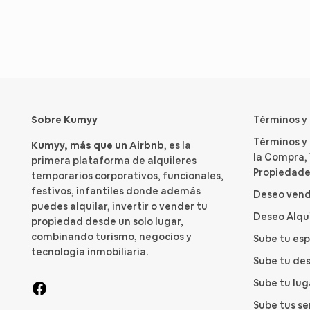
Sobre Kumyy
Términos y
Términos y
Kumyy, más que un Airbnb
, es la
la Compra, 
primera plataforma de alquileres
Propiedade
temporarios corporativos, funcionales,
festivos, infantiles donde además
Deseo vend
puedes alquilar, invertir o vender tu
Deseo Alqu
propiedad desde un solo lugar,
combinando turismo, negocios y
Sube tu es
tecnología inmobiliaria.
Sube tu des
Sube tu lu
Sube tus se