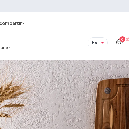
 compartir?
0
Bs
uiler