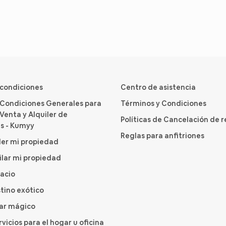
 condiciones
Centro de asistencia
 Condiciones Generales para
Términos y Condiciones
Venta y Alquiler de
Políticas de Cancelación de 
s - Kumyy
Reglas para anfitriones
er mi propiedad
ilar mi propiedad
pacio
tino exótico
gar mágico
rvicios para el hogar u oficina