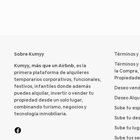
Sobre Kumyy
Términos y
Términos y
Kumyy, más que un Airbnb
, es la
la Compra, 
primera plataforma de alquileres
Propiedade
temporarios corporativos, funcionales,
festivos, infantiles donde además
Deseo vend
puedes alquilar, invertir o vender tu
Deseo Alqu
propiedad desde un solo lugar,
combinando turismo, negocios y
Sube tu es
tecnología inmobiliaria.
Sube tu des
Sube tu lu
Sube tus se