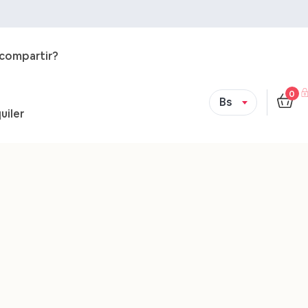
 compartir?
0
Bs
uiler