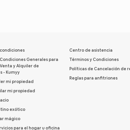
 condiciones
Centro de asistencia
 Condiciones Generales para
Términos y Condiciones
Venta y Alquiler de
Políticas de Cancelación de 
s - Kumyy
Reglas para anfitriones
er mi propiedad
ilar mi propiedad
pacio
tino exótico
gar mágico
rvicios para el hogar u oficina