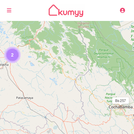
Cargando mapas
2
Bs 257