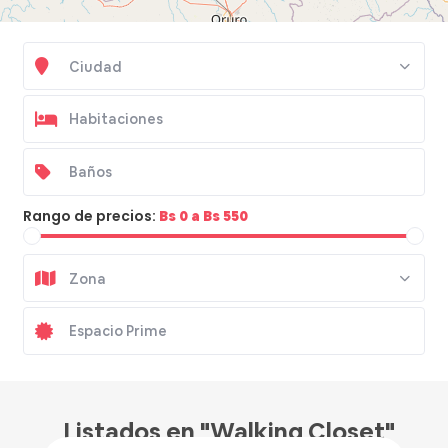
Ciudad
Rango de precios:
Bs 0 a Bs 550
Zona
Bs 257
/noche
Listados en "Walking Closet"