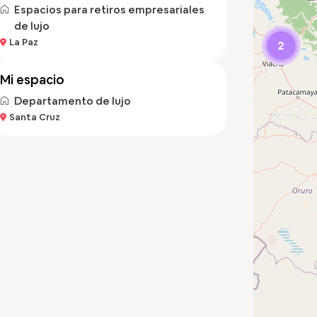
Espacios para retiros empresariales
de lujo
Bs 400
La Paz
/noche
2
mi espacio
Departamento de lujo
Santa Cruz