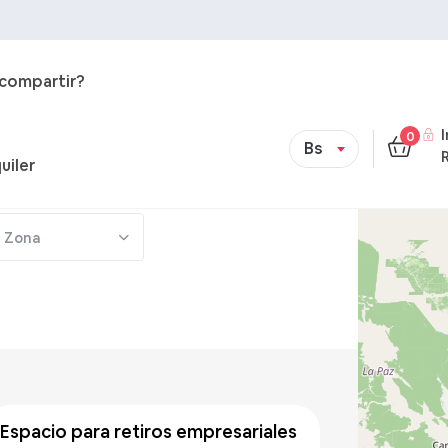
 compartir?
0
Bs
uiler
Zona
Bs 500
/hora
espacio para retiros empresariales