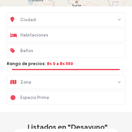
Ciudad
Rango de precios:
Bs 0 a Bs 550
Zona
Bs 400
/noche
Listados en "Desayuno"