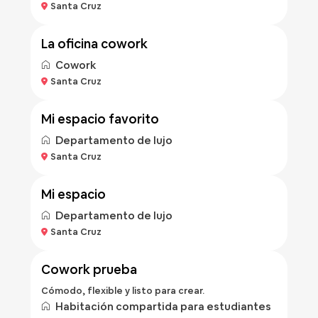
Santa Cruz
la oficina cowork
Cowork
Bs 400
Santa Cruz
/noche
mi espacio favorito
Departamento de lujo
Bs 400
Santa Cruz
/noche
mi espacio
Departamento de lujo
Bs 100
Santa Cruz
/hora
cowork prueba
Cómodo, flexible y listo para crear.
Habitación compartida para estudiantes