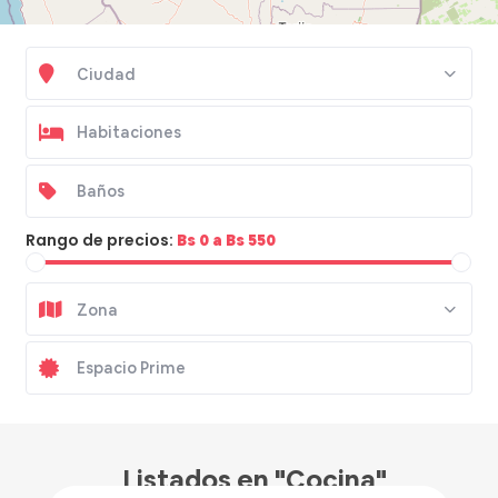
Ciudad
Rango de precios:
Bs 0 a Bs 550
Zona
Bs 257
/noche
Listados en "Cocina"