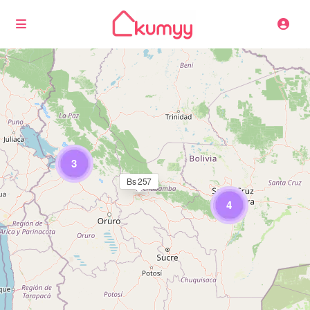
Cargando mapas
3
Bs 257
4