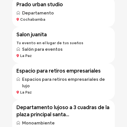
prado urban studio
Departamento
Bs 50
Cochabamba
/hora
salon juanita
Tu evento en el lugar de tus sueños
Salón para eventos
Bs 500
La Paz
/hora
espacio para retiros empresariales
Espacios para retiros empresariales de
lujo
Bs 500
La Paz
/noche
departamento lujoso a 3 cuadras de la
plaza principal santa...
Monoambiente