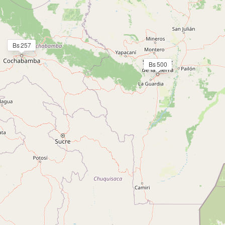
Bs 257
Bs 500