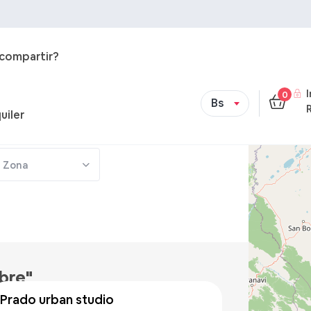
 compartir?
0
Bs
uiler
Zona
Bs 257
/noche
ibre"
prado urban studio