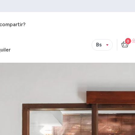
 compartir?
0
Bs
uiler