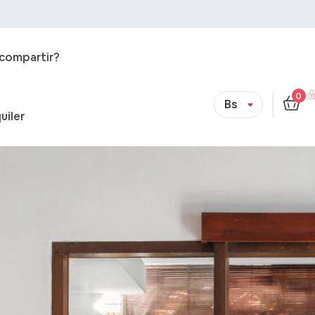
 compartir?
0
Bs
uiler