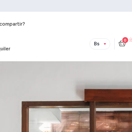
 compartir?
0
Bs
uiler