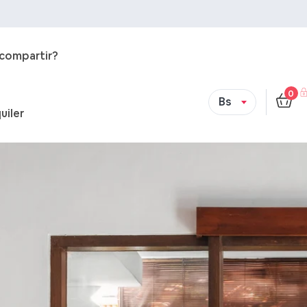
 compartir?
0
Bs
uiler