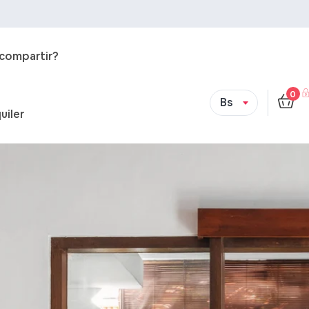
 compartir?
0
Bs
uiler