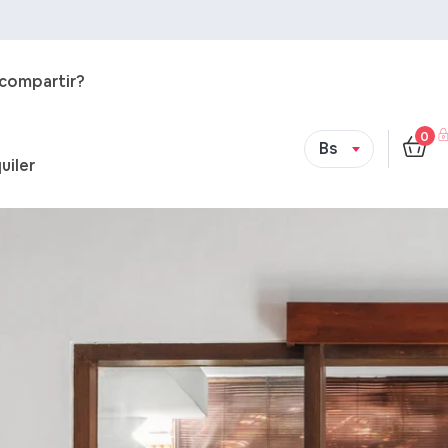
 compartir?
0
Bs
uiler