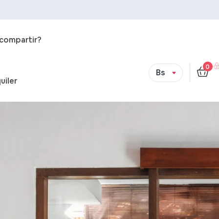
 compartir?
0
Bs
uiler