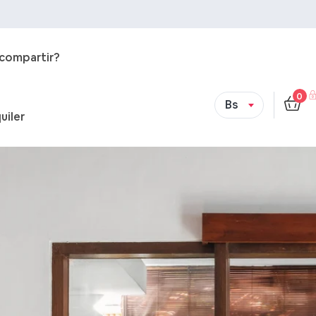
 compartir?
0
Bs
uiler