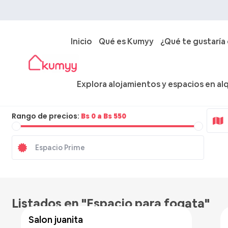
Inicio
Qué es Kumyy
¿Qué te gustaría
Explora alojamientos y espacios en alq
Ciudad
Rango de precios:
Bs 0 a Bs 550
Bs 50
/hora
Listados en "Espacio para fogata"
salon juanita