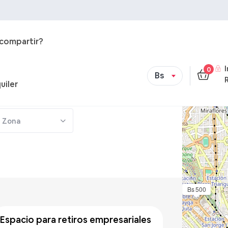
 compartir?
0
Bs
uiler
Zona
Bs 500
Bs 500
/hora
espacio para retiros empresariales