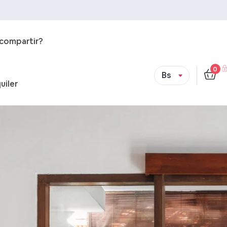
 compartir?
0
Bs
uiler