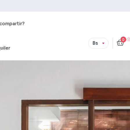
 compartir?
0
Bs
uiler