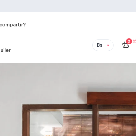
 compartir?
0
Bs
uiler