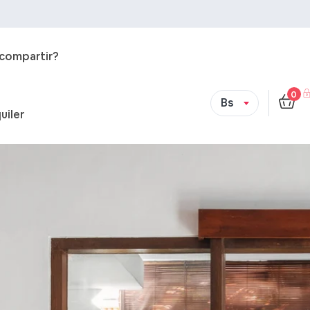
 compartir?
0
Bs
uiler